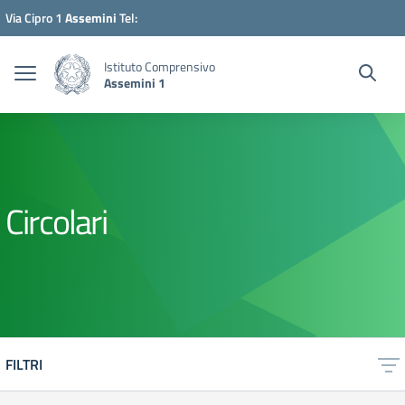
Vai ai contenuti
Vai al menu di navigazione
Vai al footer
Via Cipro 1
Assemini
Tel:
070/940111
mail:
Istituto Comprensivo
Assemini 1
caic8ah00t@istruzione.it
Circolari
FILTRI