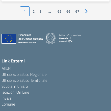
1
2
3
…
65
66
67
Pagina successiv
Istituto Comprensivo
Assemini 1
Assemini (CA)
Link Esterni
MIUR
Ufficio Scolastico Regionale
Ufficio Scolastico Territoriale
Scuola in Chiaro
Iscrizioni On Line
Invalsi
Comune